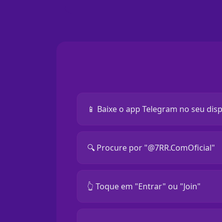
📱 Baixe o app Telegram no seu disp
🔍 Procure por "@7RR.ComOficial"
👆 Toque em "Entrar" ou "Join"