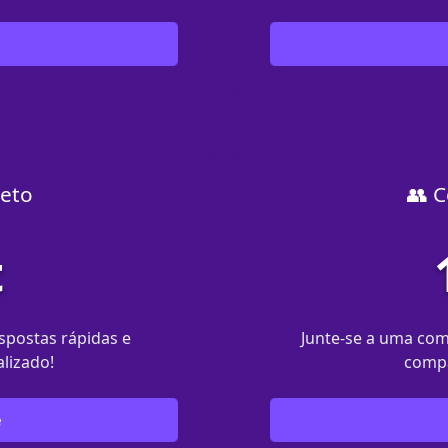
reto
👥 
t
espostas rápidas e
Junte-se a uma com
lizado!
compa
e