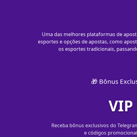
Uma das melhores plataformas de apostas
esportes e opções de apostas, como aposta
os esportes tradicionais, passand
🎁 Bônus Exclu
VIP
Receba bônus exclusivos do Telegra
e códigos promocionai