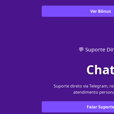
Ver Bônus
💬 Suporte Di
Cha
Suporte direto via Telegram, r
atendimento persona
Falar Suport