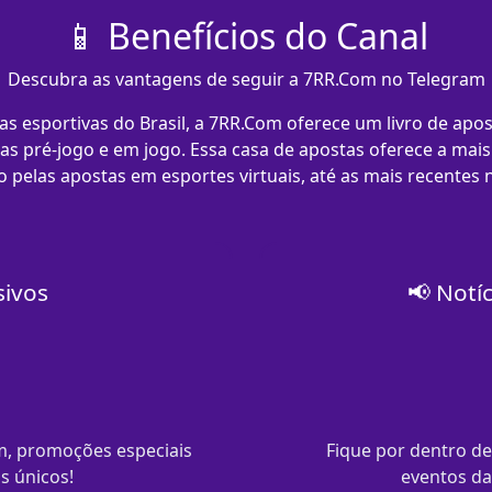
📱 Benefícios do Canal
Descubra as vantagens de seguir a 7RR.Com no Telegram
 esportivas do Brasil, a 7RR.Com oferece um livro de apost
s pré-jogo e em jogo. Essa casa de apostas oferece a mais
o pelas apostas em esportes virtuais, até as mais recentes
sivos
📢 Notí
m, promoções especiais
Fique por dentro d
s únicos!
eventos da