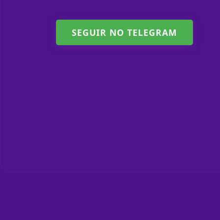
SEGUIR NO TELEGRAM