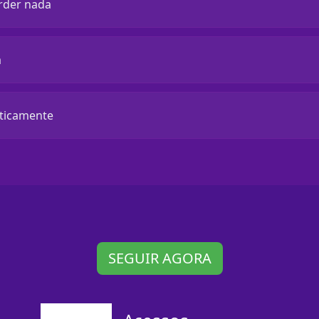
erder nada
a
aticamente
SEGUIR AGORA