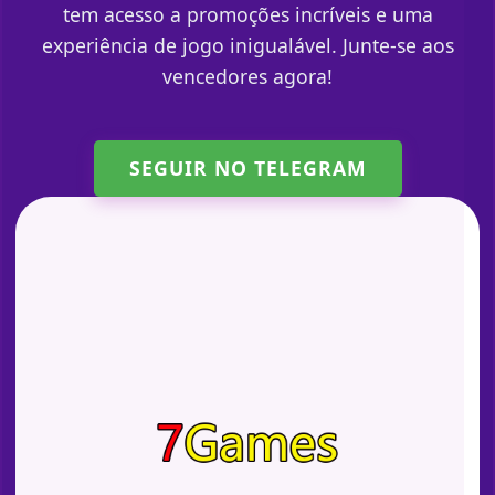
tem acesso a promoções incríveis e uma
experiência de jogo inigualável. Junte-se aos
vencedores agora!
SEGUIR NO TELEGRAM