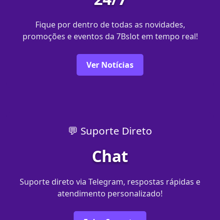
Fique por dentro de todas as novidades,
promoções e eventos da 7Bslot em tempo real!
Ver Notícias
💬 Suporte Direto
Chat
Suporte direto via Telegram, respostas rápidas e
atendimento personalizado!