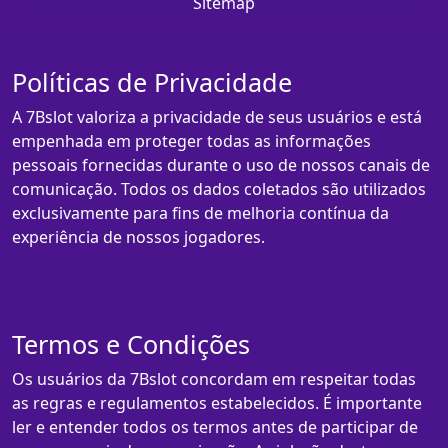
Sitemap
Políticas de Privacidade
A 7Bslot valoriza a privacidade de seus usuários e está
empenhada em proteger todas as informações
pessoais fornecidas durante o uso de nossos canais de
comunicação. Todos os dados coletados são utilizados
exclusivamente para fins de melhoria contínua da
experiência de nossos jogadores.
Termos e Condições
Os usuários da 7Bslot concordam em respeitar todas
as regras e regulamentos estabelecidos. É importante
ler e entender todos os termos antes de participar de