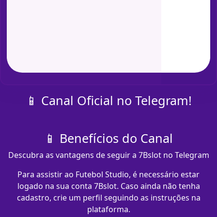
📱 Canal Oficial no Telegram!
📱 Benefícios do Canal
Descubra as vantagens de seguir a 7Bslot no Telegram
Para assistir ao Futebol Studio, é necessário estar
logado na sua conta 7Bslot. Caso ainda não tenha
cadastro, crie um perfil seguindo as instruções na
plataforma.