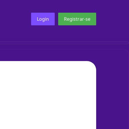
Login
Registrar-se