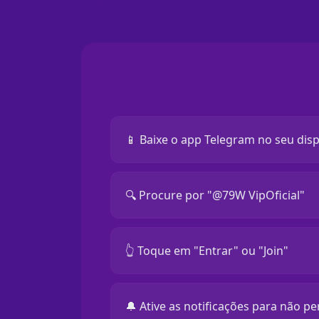
📱 Baixe o app Telegram no seu disp
🔍 Procure por "@79W VipOficial"
👆 Toque em "Entrar" ou "Join"
🔔 Ative as notificações para não p