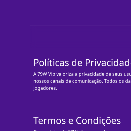
Políticas de Privacida
A 79W Vip valoriza a privacidade de seus u
nossos canais de comunicação. Todos os dad
jogadores.
Termos e Condições