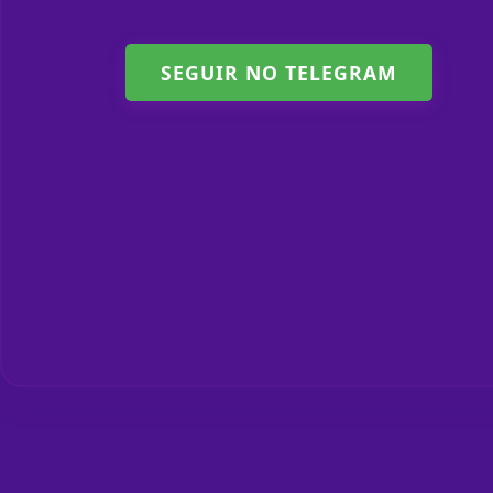
SEGUIR NO TELEGRAM