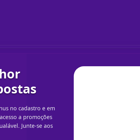
lhor
postas
nus no cadastro e em
 acesso a promoções
ualável. Junte-se aos