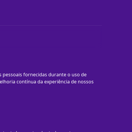
s pessoais fornecidas durante o uso de
elhoria contínua da experiência de nossos