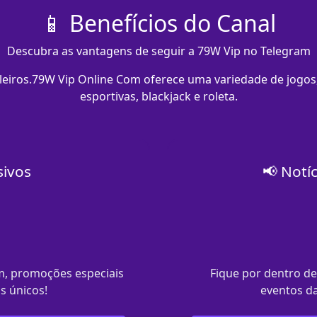
📱 Benefícios do Canal
Descubra as vantagens de seguir a 79W Vip no Telegram
leiros.79W Vip Online Com oferece uma variedade de jogos,
esportivas, blackjack e roleta.
sivos
📢 Notí
m, promoções especiais
Fique por dentro d
s únicos!
eventos d