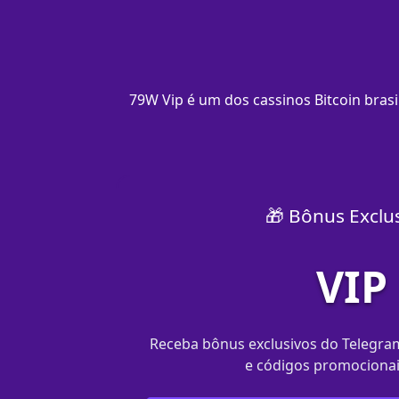
79W Vip é um dos cassinos Bitcoin brasi
🎁 Bônus Exclu
VIP
Receba bônus exclusivos do Telegra
e códigos promocionai