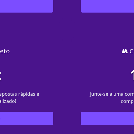
reto
👥 
t
espostas rápidas e
Junte-se a uma com
lizado!
compa
e