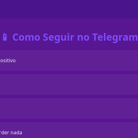
📱 Como Seguir no Telegram
ositivo
erder nada