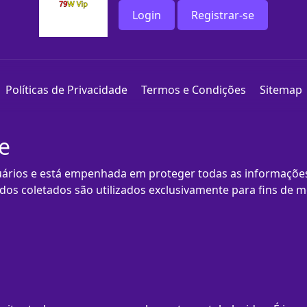
Login
Registrar-se
Políticas de Privacidade
Termos e Condições
Sitemap
de
suários e está empenhada em proteger todas as informaçõe
os coletados são utilizados exclusivamente para fins de m