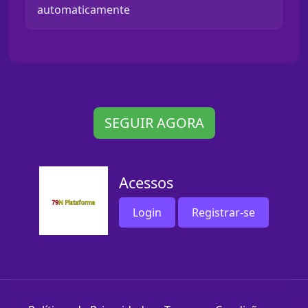
automaticamente
SEGUIR AGORA
Acessos
Login
Registrar-se