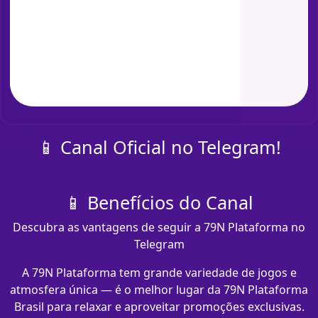
📱 Canal Oficial no Telegram!
📱 Benefícios do Canal
Descubra as vantagens de seguir a 79N Plataforma no
Telegram
A 79N Plataforma tem grande variedade de jogos e
atmosfera única — é o melhor lugar da 79N Plataforma
Brasil para relaxar e aproveitar promoções exclusivas.