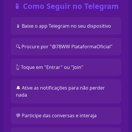
📱 Como Seguir no Telegram
📱 Baixe o app Telegram no seu dispositivo
🔍 Procure por "@78WW PlataformaOficial"
👆 Toque em "Entrar" ou "Join"
🔔 Ative as notificações para não perder
nada
💬 Participe das conversas e interaja