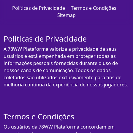
Políticas de Privacidade
Termos e Condições
Sitemap
Políticas de Privacidade
A 78WW Plataforma valoriza a privacidade de seus
usuários e está empenhada em proteger todas as
informações pessoais fornecidas durante o uso de
nossos canais de comunicação. Todos os dados
coletados são utilizados exclusivamente para fins de
melhoria contínua da experiência de nossos jogadores.
Termos e Condições
Os usuários da 78WW Plataforma concordam em