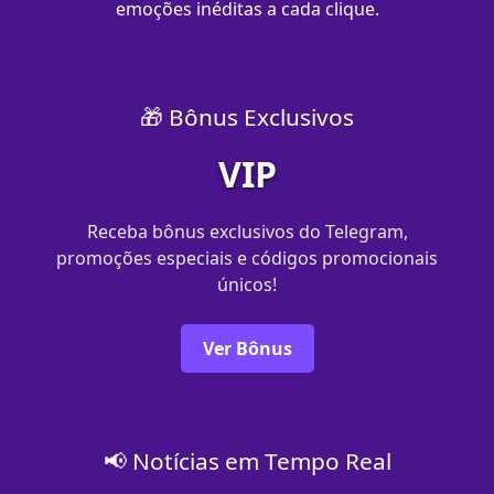
emoções inéditas a cada clique.
🎁 Bônus Exclusivos
VIP
Receba bônus exclusivos do Telegram,
promoções especiais e códigos promocionais
únicos!
Ver Bônus
📢 Notícias em Tempo Real