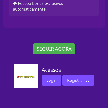
🎁 Receba bônus exclusivos
automaticamente
SEGUIR AGORA
Acessos
Login
Registrar-se