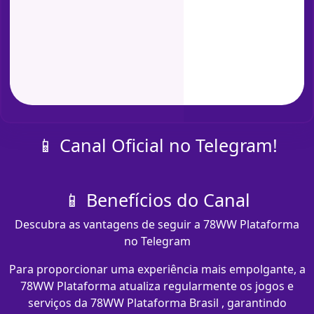
📱 Canal Oficial no Telegram!
📱 Benefícios do Canal
Descubra as vantagens de seguir a 78WW Plataforma
no Telegram
Para proporcionar uma experiência mais empolgante, a
78WW Plataforma atualiza regularmente os jogos e
serviços da 78WW Plataforma Brasil , garantindo