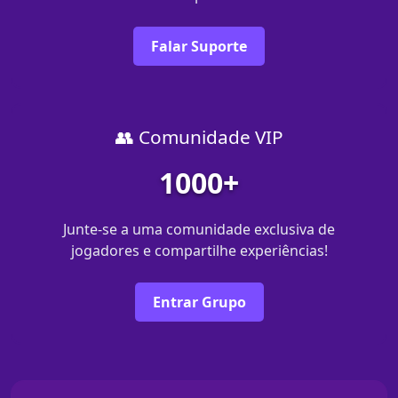
Falar Suporte
👥 Comunidade VIP
1000+
Junte-se a uma comunidade exclusiva de
jogadores e compartilhe experiências!
Entrar Grupo