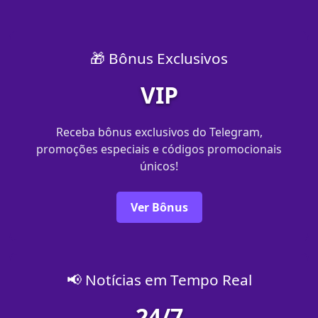
🎁 Bônus Exclusivos
VIP
Receba bônus exclusivos do Telegram,
promoções especiais e códigos promocionais
únicos!
Ver Bônus
📢 Notícias em Tempo Real
24/7