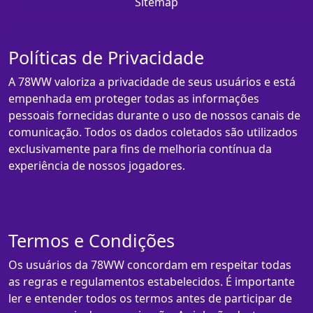
Sitemap
Políticas de Privacidade
A 78WW valoriza a privacidade de seus usuários e está
empenhada em proteger todas as informações
pessoais fornecidas durante o uso de nossos canais de
comunicação. Todos os dados coletados são utilizados
exclusivamente para fins de melhoria contínua da
experiência de nossos jogadores.
Termos e Condições
Os usuários da 78WW concordam em respeitar todas
as regras e regulamentos estabelecidos. É importante
ler e entender todos os termos antes de participar de