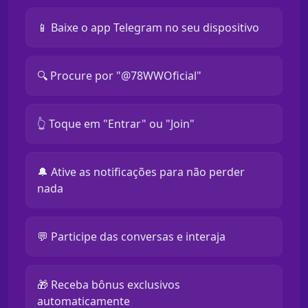
📱 Baixe o app Telegram no seu dispositivo
🔍 Procure por "@78WWOficial"
👆 Toque em "Entrar" ou "Join"
🔔 Ative as notificações para não perder
nada
💬 Participe das conversas e interaja
🎁 Receba bônus exclusivos
automaticamente