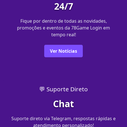
24/7
Fique por dentro de todas as novidades,
promoções e eventos da 78Game Login em
tempo real!
Ver Notícias
💬 Suporte Direto
Chat
Suporte direto via Telegram, respostas rápidas e
atendimento personalizado!