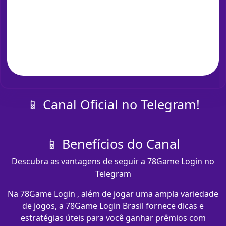
📱 Canal Oficial no Telegram!
📱 Benefícios do Canal
Descubra as vantagens de seguir a 78Game Login no
Telegram
Na 78Game Login , além de jogar uma ampla variedade
de jogos, a 78Game Login Brasil fornece dicas e
estratégias úteis para você ganhar prêmios com