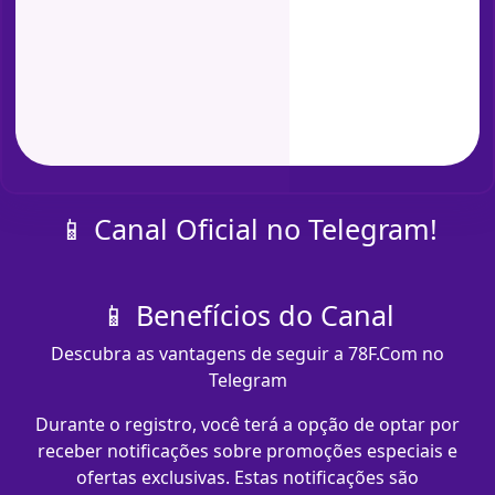
📱 Canal Oficial no Telegram!
📱 Benefícios do Canal
Descubra as vantagens de seguir a 78F.Com no
Telegram
Durante o registro, você terá a opção de optar por
receber notificações sobre promoções especiais e
ofertas exclusivas. Estas notificações são