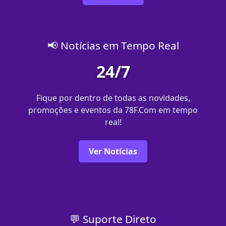
📢 Notícias em Tempo Real
24/7
Fique por dentro de todas as novidades,
promoções e eventos da 78F.Com em tempo
real!
Ver Notícias
💬 Suporte Direto