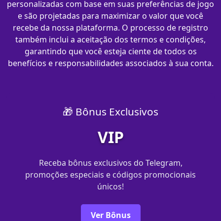
personalizadas com base em suas preferências de jogo
e são projetadas para maximizar o valor que você
recebe da nossa plataforma. O processo de registro
também inclui a aceitação dos termos e condições,
garantindo que você esteja ciente de todos os
benefícios e responsabilidades associados à sua conta.
🎁 Bônus Exclusivos
VIP
Receba bônus exclusivos do Telegram,
promoções especiais e códigos promocionais
únicos!
Ver Bônus