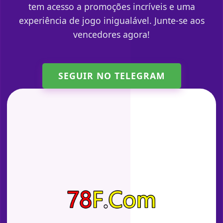
tem acesso a promoções incríveis e uma
experiência de jogo inigualável. Junte-se aos
vencedores agora!
SEGUIR NO TELEGRAM