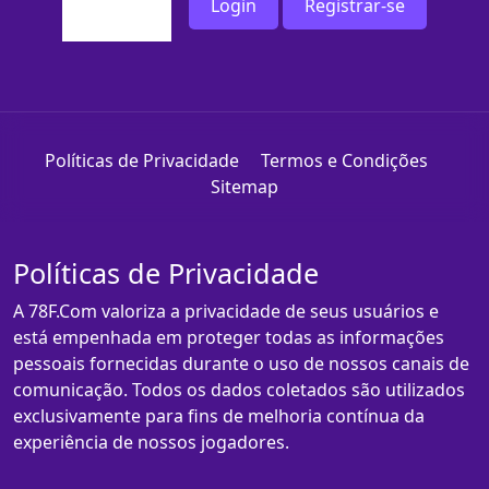
Login
Registrar-se
Políticas de Privacidade
Termos e Condições
Sitemap
Políticas de Privacidade
A 78F.Com valoriza a privacidade de seus usuários e
está empenhada em proteger todas as informações
pessoais fornecidas durante o uso de nossos canais de
comunicação. Todos os dados coletados são utilizados
exclusivamente para fins de melhoria contínua da
experiência de nossos jogadores.