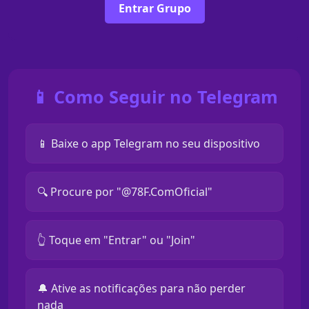
Entrar Grupo
📱 Como Seguir no Telegram
📱 Baixe o app Telegram no seu dispositivo
🔍 Procure por "@78F.ComOficial"
👆 Toque em "Entrar" ou "Join"
🔔 Ative as notificações para não perder
nada