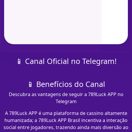
📱 Canal Oficial no Telegram!
📱 Benefícios do Canal
Descubra as vantagens de seguir a 789Luck APP no
Telegram
A 789Luck APP é uma plataforma de cassino altamente
humanizada; a 789Luck APP Brasil incentiva a interação
social entre jogadores, trazendo ainda mais diversão ao