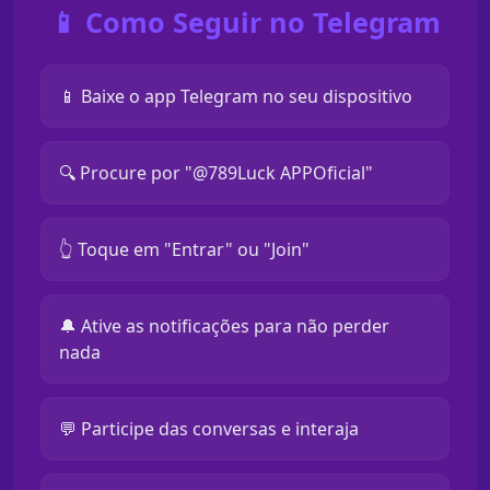
📱 Como Seguir no Telegram
📱 Baixe o app Telegram no seu dispositivo
🔍 Procure por "@789Luck APPOficial"
👆 Toque em "Entrar" ou "Join"
🔔 Ative as notificações para não perder
nada
💬 Participe das conversas e interaja