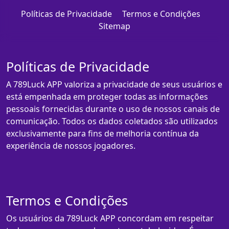
Políticas de Privacidade
Termos e Condições
Sitemap
Políticas de Privacidade
A 789Luck APP valoriza a privacidade de seus usuários e
está empenhada em proteger todas as informações
pessoais fornecidas durante o uso de nossos canais de
comunicação. Todos os dados coletados são utilizados
exclusivamente para fins de melhoria contínua da
experiência de nossos jogadores.
Termos e Condições
Os usuários da 789Luck APP concordam em respeitar