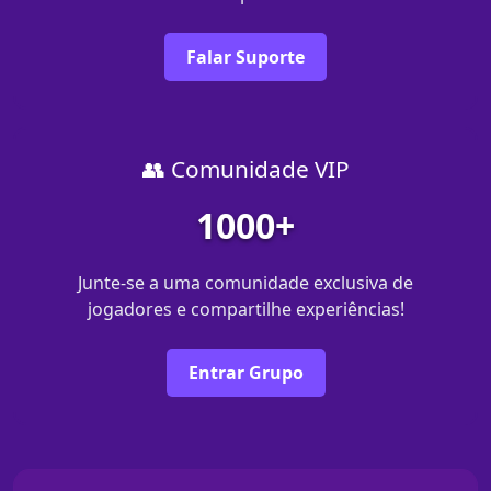
Falar Suporte
👥 Comunidade VIP
1000+
Junte-se a uma comunidade exclusiva de
jogadores e compartilhe experiências!
Entrar Grupo