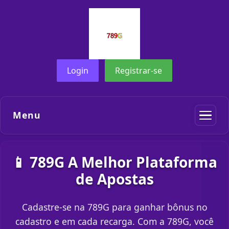
Login
Registrar-se
Menu
📱 789G A Melhor Plataforma
de Apostas
Cadastre-se na 789G para ganhar bônus no
cadastro e em cada recarga. Com a 789G, você