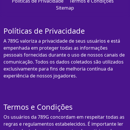
Políticas de Privacidade
Termos e Condições
Sitemap
Políticas de Privacidade
A 789G valoriza a privacidade de seus usuários e está
empenhada em proteger todas as informações
pessoais fornecidas durante o uso de nossos canais de
comunicação. Todos os dados coletados são utilizados
exclusivamente para fins de melhoria contínua da
experiência de nossos jogadores.
Termos e Condições
Os usuários da 789G concordam em respeitar todas as
regras e regulamentos estabelecidos. É importante ler