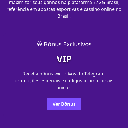
maximizar seus ganhos na plataforma 77GG Brasil,
referência em apostas esportivas e cassino online no
Brasil.
🎁 Bônus Exclusivos
VIP
Receba bônus exclusivos do Telegram,
promoções especiais e códigos promocionais
únicos!
Ver Bônus