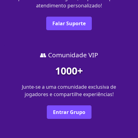
atendimento personalizado!
Falar Suporte
👥 Comunidade VIP
1000+
Junte-se a uma comunidade exclusiva de
jogadores e compartilhe experiências!
Entrar Grupo