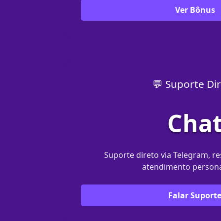
Ver Bônus
💬 Suporte Di
Cha
Suporte direto via Telegram, r
atendimento persona
Falar Suport