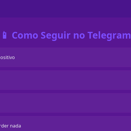
📱 Como Seguir no Telegram
ositivo
erder nada