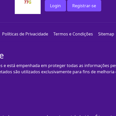
Login
Registrar-se
Políticas de Privacidade
Termos e Condições
Sitemap
de
ios e está empenhada em proteger todas as informações pe
tados são utilizados exclusivamente para fins de melhoria