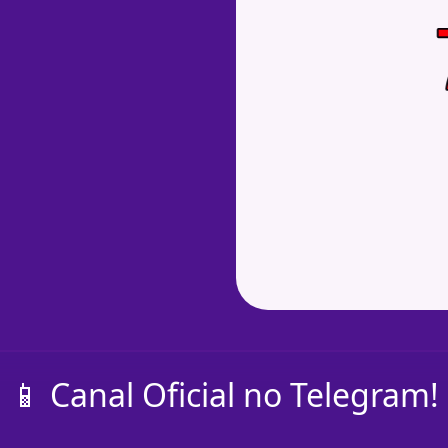
📱 Canal Oficial no Telegram!