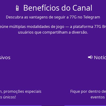
📱 Benefícios do Canal
Descubra as vantagens de seguir a 77G no Telegram
eúne múltiplas modalidades de jogo — a plataforma 77G B
usuários que compartilham a diversão.
sivos
📢 Notí
m, promoções especiais
Fique por dentro d
s únicos!
eventos