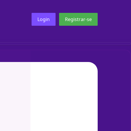
Login
Registrar-se