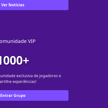
Ver Notícias
Comunidade VIP
1000+
unidade exclusiva de jogadores e
rtilhe experiências!
Entrar Grupo