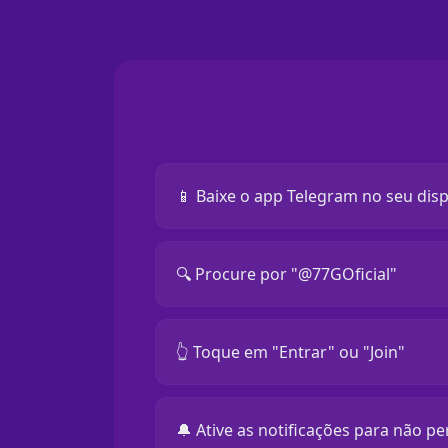
📱 Baixe o app Telegram no seu disp
🔍 Procure por "@77GOficial"
👆 Toque em "Entrar" ou "Join"
🔔 Ative as notificações para não p