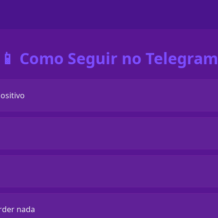
📱 Como Seguir no Telegram
ositivo
erder nada