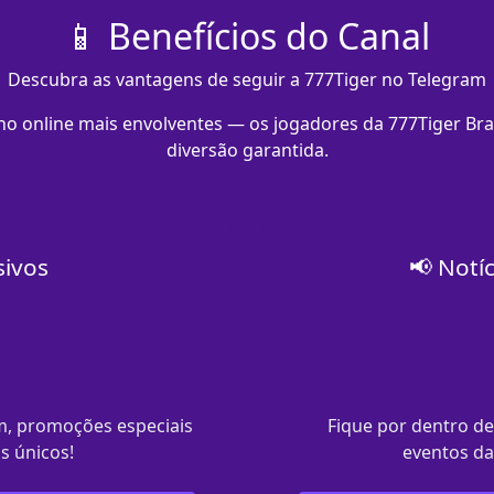
📱 Benefícios do Canal
Descubra as vantagens de seguir a 777Tiger no Telegram
no online mais envolventes — os jogadores da 777Tiger Bra
diversão garantida.
sivos
📢 Notí
m, promoções especiais
Fique por dentro d
s únicos!
eventos da