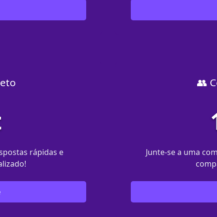
reto
👥 
t
espostas rápidas e
Junte-se a uma com
lizado!
compa
e