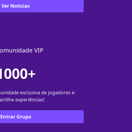
Ver Notícias
Comunidade VIP
1000+
unidade exclusiva de jogadores e
rtilhe experiências!
Entrar Grupo