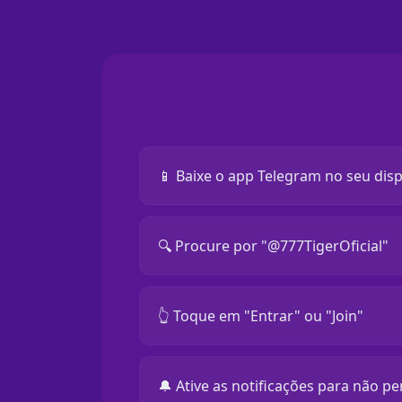
📱 Baixe o app Telegram no seu disp
🔍 Procure por "@777TigerOficial"
👆 Toque em "Entrar" ou "Join"
🔔 Ative as notificações para não p