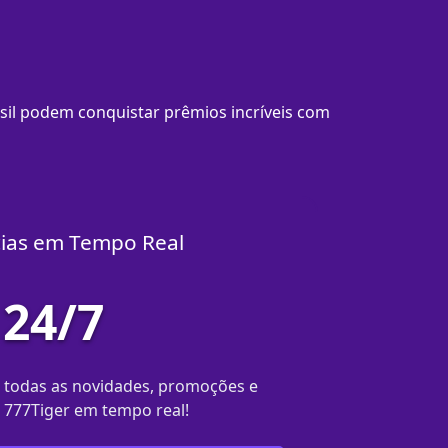
sil podem conquistar prêmios incríveis com
cias em Tempo Real
24/7
e todas as novidades, promoções e
 777Tiger em tempo real!