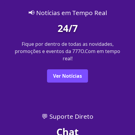
📢 Notícias em Tempo Real
24/7
Fique por dentro de todas as novidades,
promoções e eventos da 777O.Com em tempo
real!
Ver Notícias
💬 Suporte Direto
Chat