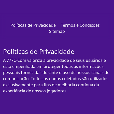
Políticas de Privacidade
Termos e Condições
Sitemap
Políticas de Privacidade
A 777O.Com valoriza a privacidade de seus usuários e
está empenhada em proteger todas as informações
pessoais fornecidas durante o uso de nossos canais de
comunicação. Todos os dados coletados são utilizados
exclusivamente para fins de melhoria contínua da
experiência de nossos jogadores.