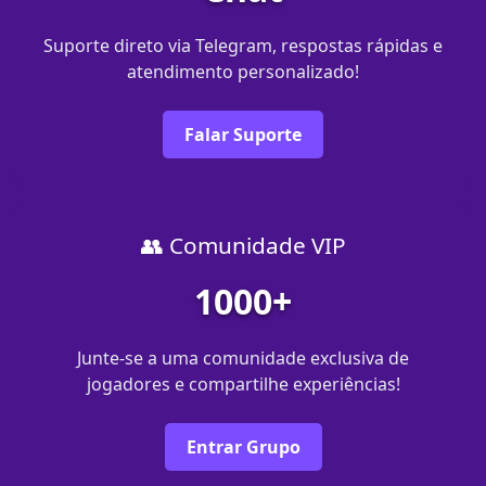
Suporte direto via Telegram, respostas rápidas e
atendimento personalizado!
Falar Suporte
👥 Comunidade VIP
1000+
Junte-se a uma comunidade exclusiva de
jogadores e compartilhe experiências!
Entrar Grupo