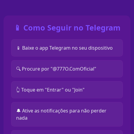
📱 Como Seguir no Telegram
📱 Baixe o app Telegram no seu dispositivo
🔍 Procure por "@777O.ComOficial"
👆 Toque em "Entrar" ou "Join"
🔔 Ative as notificações para não perder
nada