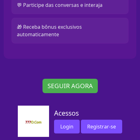
💬 Participe das conversas e interaja
🎁 Receba bônus exclusivos
automaticamente
SEGUIR AGORA
Acessos
Login
Registrar-se