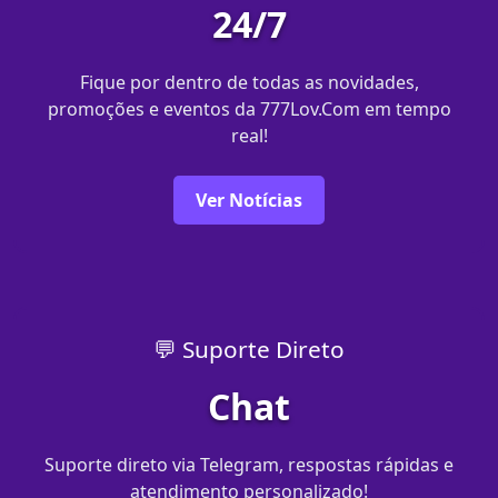
24/7
Fique por dentro de todas as novidades,
promoções e eventos da 777Lov.Com em tempo
real!
Ver Notícias
💬 Suporte Direto
Chat
Suporte direto via Telegram, respostas rápidas e
atendimento personalizado!