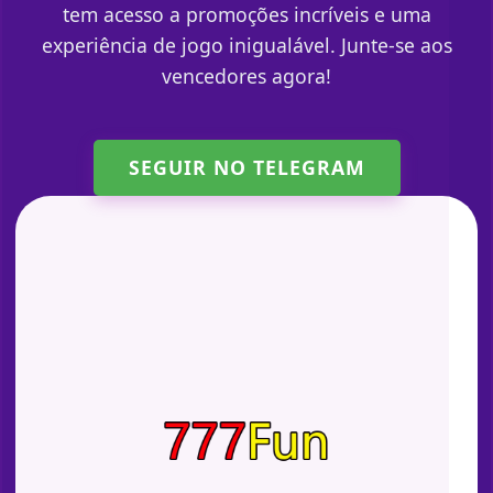
tem acesso a promoções incríveis e uma
experiência de jogo inigualável. Junte-se aos
vencedores agora!
SEGUIR NO TELEGRAM