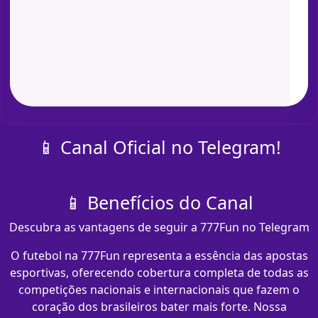
📱 Canal Oficial no Telegram!
📱 Benefícios do Canal
Descubra as vantagens de seguir a 777Fun no Telegram
O futebol na 777Fun representa a essência das apostas
esportivas, oferecendo cobertura completa de todas as
competições nacionais e internacionais que fazem o
coração dos brasileiros bater mais forte. Nossa