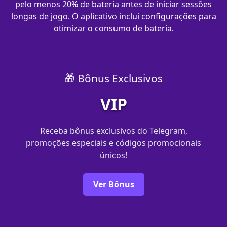
pelo menos 20% de bateria antes de iniciar sessões
longas de jogo. O aplicativo inclui configurações para
otimizar o consumo de bateria.
🎁 Bônus Exclusivos
VIP
Receba bônus exclusivos do Telegram,
promoções especiais e códigos promocionais
únicos!
Ver Bônus