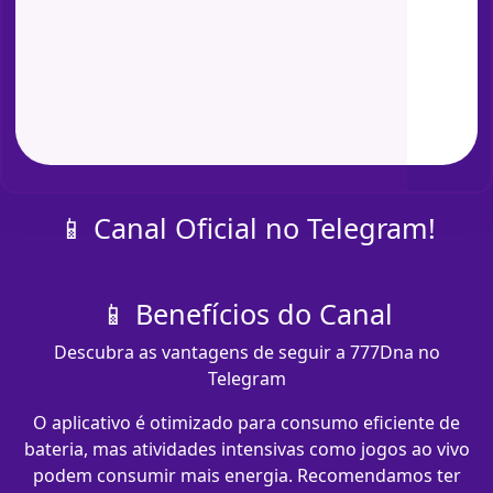
📱 Canal Oficial no Telegram!
📱 Benefícios do Canal
Descubra as vantagens de seguir a 777Dna no
Telegram
O aplicativo é otimizado para consumo eficiente de
bateria, mas atividades intensivas como jogos ao vivo
podem consumir mais energia. Recomendamos ter