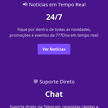
📢 Notícias em Tempo Real
24/7
Fique por dentro de todas as novidades,
promoções e eventos da 777Dna em tempo real!
Ver Notícias
💬 Suporte Direto
Chat
Suporte direto via Telegram, respostas rápidas e