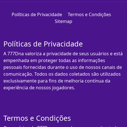
Políticas de Privacidade
Termos e Condições
Sitemap
Políticas de Privacidade
A 777Dna valoriza a privacidade de seus usuários e está
empenhada em proteger todas as informações
pessoais fornecidas durante o uso de nossos canais de
comunicação. Todos os dados coletados são utilizados
exclusivamente para fins de melhoria contínua da
experiência de nossos jogadores.
Termos e Condições