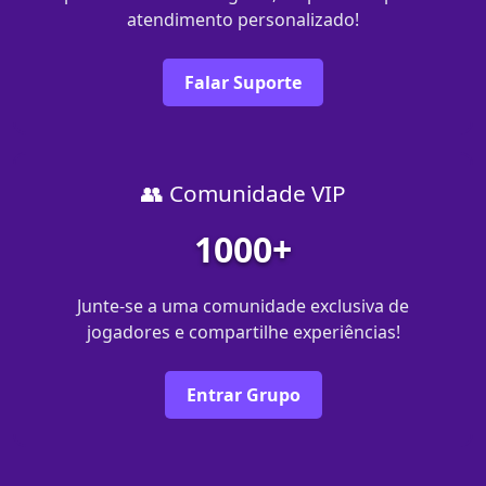
atendimento personalizado!
Falar Suporte
👥 Comunidade VIP
1000+
Junte-se a uma comunidade exclusiva de
jogadores e compartilhe experiências!
Entrar Grupo