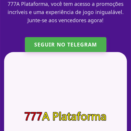
777A Plataforma, você tem acesso a promoções
incríveis e uma experiência de jogo inigualável.
Junte-se aos vencedores agora!
SEGUIR NO TELEGRAM