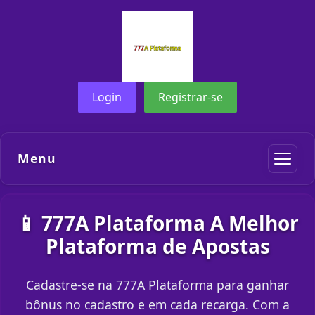
Login
Registrar-se
Menu
📱 777A Plataforma A Melhor
Plataforma de Apostas
Cadastre-se na 777A Plataforma para ganhar
bônus no cadastro e em cada recarga. Com a