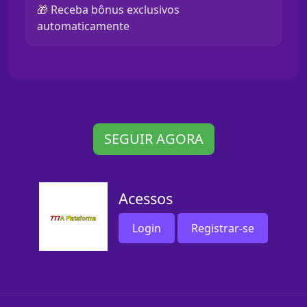
🎁 Receba bônus exclusivos
automaticamente
SEGUIR AGORA
Acessos
Login
Registrar-se