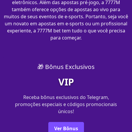
eletrônicos. Além das apostas pré-jogo, a 7777M
também oferece opções de apostas ao vivo para
muitos de seus eventos de e-sports. Portanto, seja você
um novato em apostas em e-sports ou um profissional
experiente, a 7777M bet tem tudo o que você precisa
para começar.
🎁 Bônus Exclusivos
VIP
Receba bônus exclusivos do Telegram,
promoções especiais e códigos promocionais
únicos!
Ver Bônus