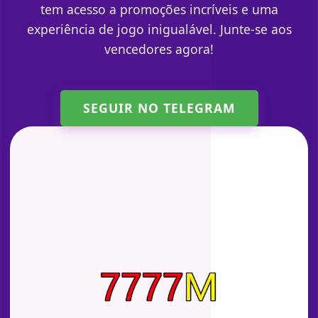
tem acesso a promoções incríveis e uma
experiência de jogo inigualável. Junte-se aos
vencedores agora!
SEGUIR NO TELEGRAM