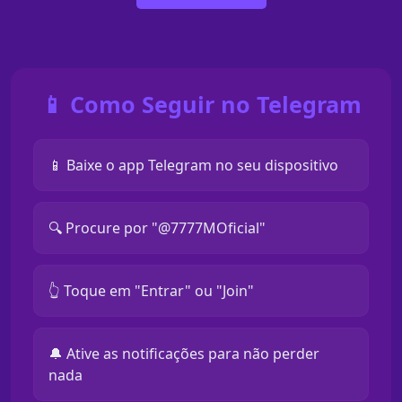
📱 Como Seguir no Telegram
📱 Baixe o app Telegram no seu dispositivo
🔍 Procure por "@7777MOficial"
👆 Toque em "Entrar" ou "Join"
🔔 Ative as notificações para não perder
nada