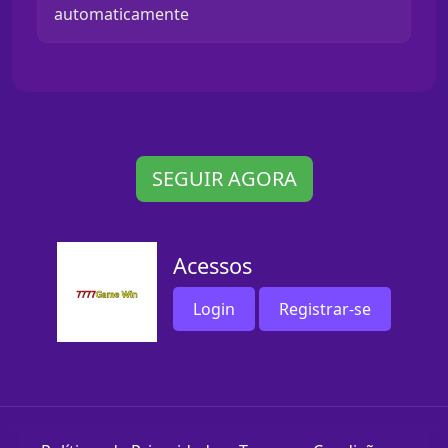
automaticamente
SEGUIR AGORA
Acessos
Login
Registrar-se