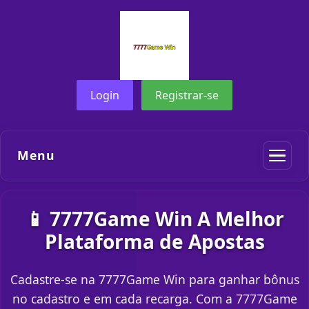
Login
Registrar-se
Menu
📱 7777Game Win A Melhor
Plataforma de Apostas
Cadastre-se na 7777Game Win para ganhar bônus
no cadastro e em cada recarga. Com a 7777Game