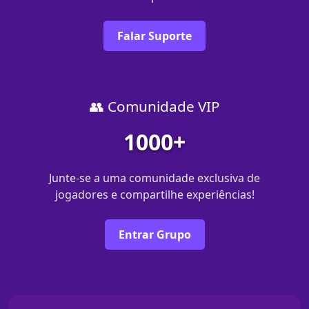
Falar Suporte
👥 Comunidade VIP
1000+
Junte-se a uma comunidade exclusiva de
jogadores e compartilhe experiências!
Entrar Grupo