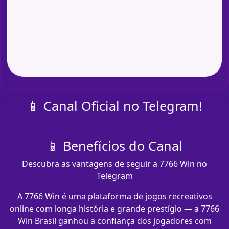
📱 Canal Oficial no Telegram!
📱 Benefícios do Canal
Descubra as vantagens de seguir a 7766 Win no
Telegram
A 7766 Win é uma plataforma de jogos recreativos
online com longa história e grande prestígio — a 7766
Win Brasil ganhou a confiança dos jogadores com