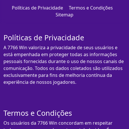
Políticas de Privacidade
Termos e Condições
Sitemap
Políticas de Privacidade
A 7766 Win valoriza a privacidade de seus usuários e
está empenhada em proteger todas as informações
pessoais fornecidas durante o uso de nossos canais de
comunicação. Todos os dados coletados são utilizados
exclusivamente para fins de melhoria contínua da
experiência de nossos jogadores.
Termos e Condições
Os usuários da 7766 Win concordam em respeitar