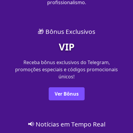
profissionalismo.
🎁 Bônus Exclusivos
VIP
Receba bônus exclusivos do Telegram,
promoções especiais e códigos promocionais
únicos!
Ver Bônus
📢 Notícias em Tempo Real