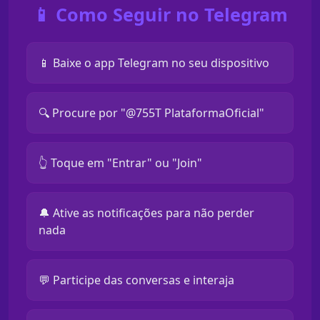
📱 Como Seguir no Telegram
📱 Baixe o app Telegram no seu dispositivo
🔍 Procure por "@755T PlataformaOficial"
👆 Toque em "Entrar" ou "Join"
🔔 Ative as notificações para não perder
nada
💬 Participe das conversas e interaja