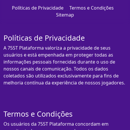
Políticas de Privacidade
Termos e Condições
Sitemap
Políticas de Privacidade
A 755T Plataforma valoriza a privacidade de seus
usuários e está empenhada em proteger todas as
informações pessoais fornecidas durante o uso de
nossos canais de comunicação. Todos os dados
coletados são utilizados exclusivamente para fins de
melhoria contínua da experiência de nossos jogadores.
Termos e Condições
Os usuários da 755T Plataforma concordam em