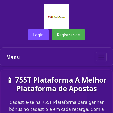
Login
Registrar-se
Menu
📱 755T Plataforma A Melhor
Plataforma de Apostas
Cadastre-se na 755T Plataforma para ganhar
bônus no cadastro e em cada recarga. Com a