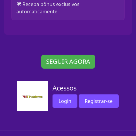
🎁 Receba bônus exclusivos
automaticamente
SEGUIR AGORA
Acessos
Login
Registrar-se