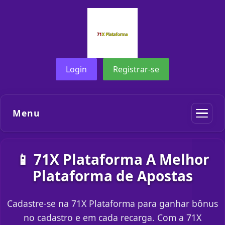
Login
Registrar-se
Menu
📱 71X Plataforma A Melhor
Plataforma de Apostas
Cadastre-se na 71X Plataforma para ganhar bônus
no cadastro e em cada recarga. Com a 71X