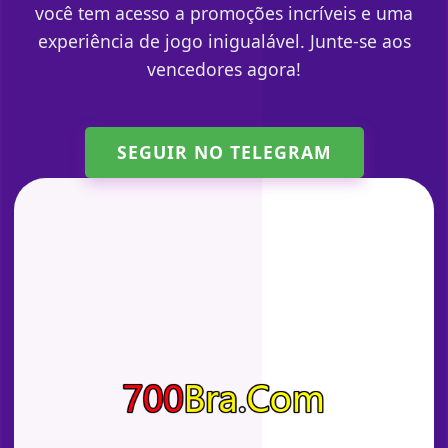
você tem acesso a promoções incríveis e uma
experiência de jogo inigualável. Junte-se aos
vencedores agora!
SEGUIR NO TELEGRAM