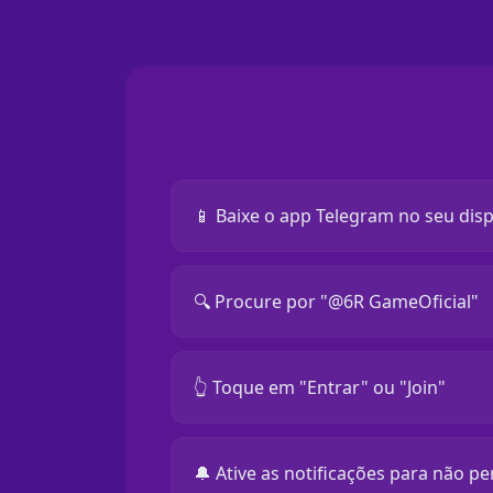
📱 Baixe o app Telegram no seu disp
🔍 Procure por "@6R GameOficial"
👆 Toque em "Entrar" ou "Join"
🔔 Ative as notificações para não p