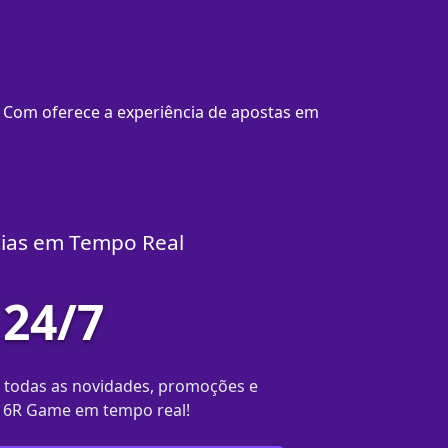
e Com oferece a experiência de apostas em
cias em Tempo Real
24/7
e todas as novidades, promoções e
 6R Game em tempo real!