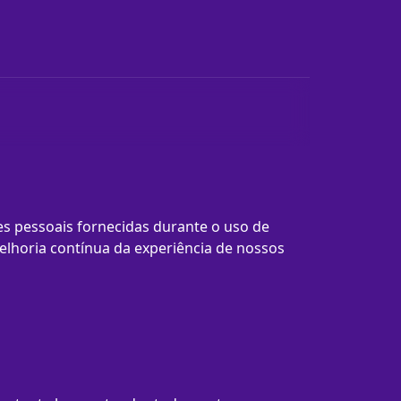
s pessoais fornecidas durante o uso de
elhoria contínua da experiência de nossos