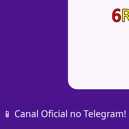
📱 Canal Oficial no Telegram!