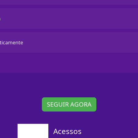
a
aticamente
SEGUIR AGORA
Acessos