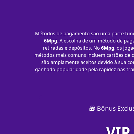
Métodos de pagamento são uma parte funda
6Mpg
. A escolha de um método de pag
retiradas e depósitos. No
6Mpg
, os jog
métodos mais comuns incluem cartões de créd
são amplamente aceitos devido à sua conve
ganhado popularidade pela rapidez nas tran
🎁 Bônus Exclu
VIP