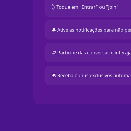
👆 Toque em "Entrar" ou "Join"
🔔 Ative as notificações para não p
💬 Participe das conversas e interaj
🎁 Receba bônus exclusivos autom