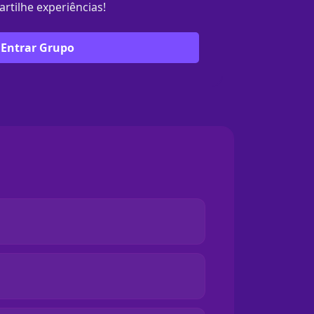
rtilhe experiências!
Entrar Grupo