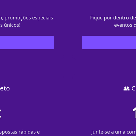
m, promoções especiais
Fique por dentro d
s únicos!
eventos 
reto
👥 
t
espostas rápidas e
Junte-se a uma com