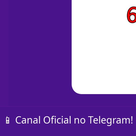
📱 Canal Oficial no Telegram!