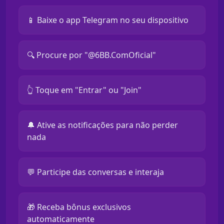
📱 Baixe o app Telegram no seu dispositivo
🔍 Procure por "@6BB.ComOficial"
👆 Toque em "Entrar" ou "Join"
🔔 Ative as notificações para não perder
nada
💬 Participe das conversas e interaja
🎁 Receba bônus exclusivos
automaticamente