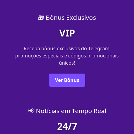
🎁 Bônus Exclusivos
VIP
Receba bônus exclusivos do Telegram,
promoções especiais e códigos promocionais
únicos!
Ver Bônus
📢 Notícias em Tempo Real
24/7