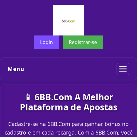
Login
Registrar-se
Menu
📱 6BB.Com A Melhor
Plataforma de Apostas
Cadastre-se na 6BB.Com para ganhar bônus no
cadastro e em cada recarga. Com a 6BB.Com, você