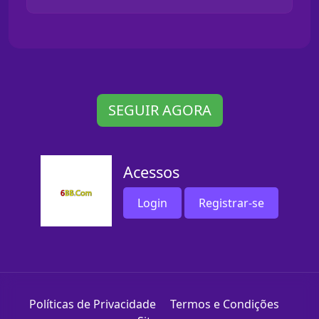
SEGUIR AGORA
Acessos
Login
Registrar-se
Políticas de Privacidade
Termos e Condições