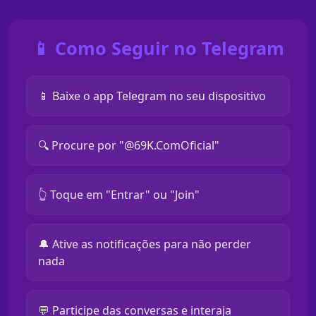
📱 Como Seguir no Telegram
📱 Baixe o app Telegram no seu dispositivo
🔍 Procure por "@69K.ComOficial"
👆 Toque em "Entrar" ou "Join"
🔔 Ative as notificações para não perder
nada
💬 Participe das conversas e interaja