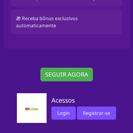
🎁 Receba bônus exclusivos
automaticamente
SEGUIR AGORA
Acessos
Login
Registrar-se