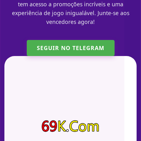
tem acesso a promoções incríveis e uma
experiência de jogo inigualável. Junte-se aos
vencedores agora!
SEGUIR NO TELEGRAM