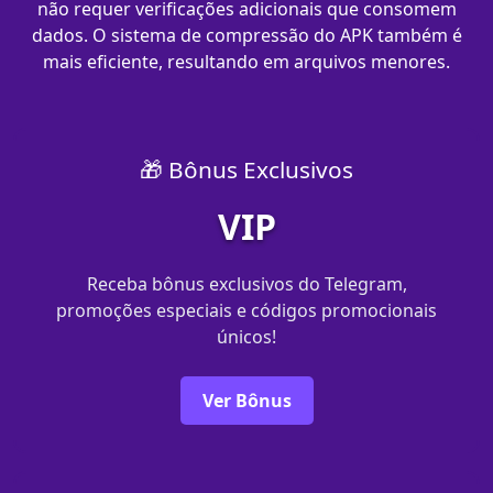
não requer verificações adicionais que consomem
dados. O sistema de compressão do APK também é
mais eficiente, resultando em arquivos menores.
🎁 Bônus Exclusivos
VIP
Receba bônus exclusivos do Telegram,
promoções especiais e códigos promocionais
únicos!
Ver Bônus