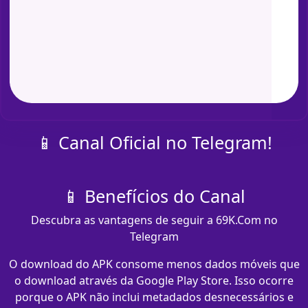
📱 Canal Oficial no Telegram!
📱 Benefícios do Canal
Descubra as vantagens de seguir a 69K.Com no
Telegram
O download do APK consome menos dados móveis que
o download através da Google Play Store. Isso ocorre
porque o APK não inclui metadados desnecessários e