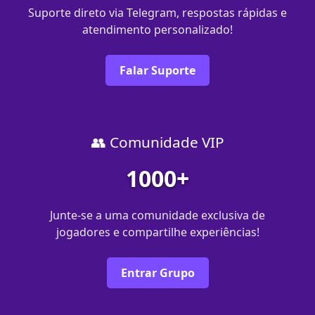
Suporte direto via Telegram, respostas rápidas e
atendimento personalizado!
Falar Suporte
👥 Comunidade VIP
1000+
Junte-se a uma comunidade exclusiva de
jogadores e compartilhe experiências!
Entrar Grupo