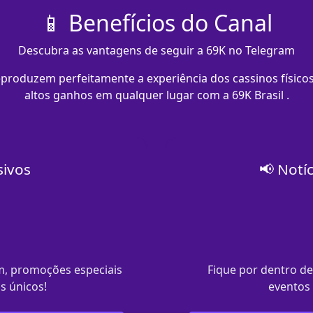
📱 Benefícios do Canal
Descubra as vantagens de seguir a 69K no Telegram
eproduzem perfeitamente a experiência dos cassinos físico
altos ganhos em qualquer lugar com a 69K Brasil .
sivos
📢 Notí
m, promoções especiais
Fique por dentro d
s únicos!
eventos