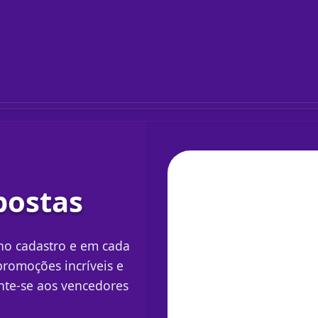
postas
no cadastro e em cada
promoções incríveis e
unte-se aos vencedores