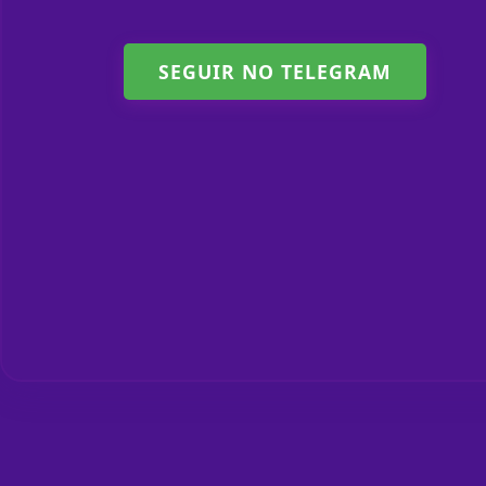
SEGUIR NO TELEGRAM