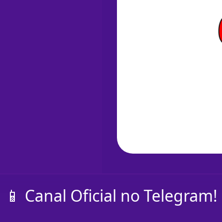
📱 Canal Oficial no Telegram!