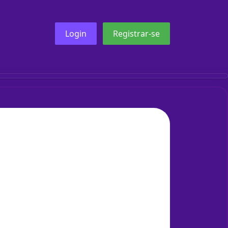
Login
Registrar-se