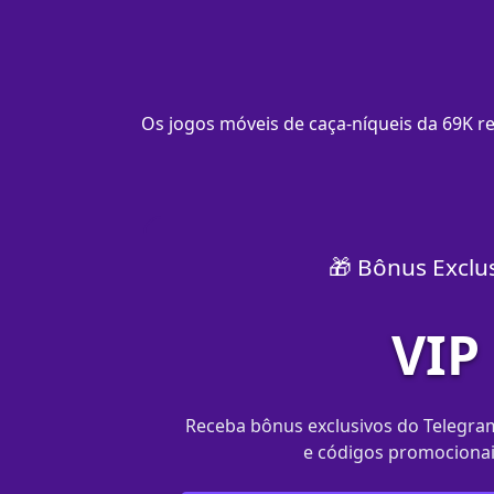
Os jogos móveis de caça-níqueis da 69K r
🎁 Bônus Exclu
VIP
Receba bônus exclusivos do Telegra
e códigos promocionai