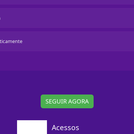
a
aticamente
SEGUIR AGORA
Acessos