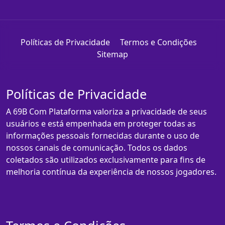
Políticas de Privacidade
Termos e Condições
Sitemap
Políticas de Privacidade
A 69B Com Plataforma valoriza a privacidade de seus
usuários e está empenhada em proteger todas as
informações pessoais fornecidas durante o uso de
nossos canais de comunicação. Todos os dados
coletados são utilizados exclusivamente para fins de
melhoria contínua da experiência de nossos jogadores.