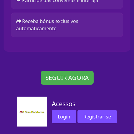
💬 Participe das conversas e interaja
🎁 Receba bônus exclusivos
automaticamente
SEGUIR AGORA
Acessos
Login
Registrar-se