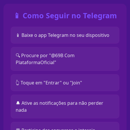
📱 Como Seguir no Telegram
📱 Baixe o app Telegram no seu dispositivo
🔍 Procure por "@69B Com
PlataformaOficial"
👆 Toque em "Entrar" ou "Join"
🔔 Ative as notificações para não perder
nada