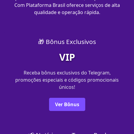
Com Plataforma Brasil oferece serviços de alta
qualidade e operação rápida.
🎁 Bônus Exclusivos
VIP
Receba bônus exclusivos do Telegram,
promoções especiais e códigos promocionais
únicos!
Ver Bônus