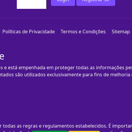
Políticas de Privacidade
Termos e Condições
Sitemap
de
ios e está empenhada em proteger todas as informações pe
tados são utilizados exclusivamente para fins de melhoria
todas as regras e regulamentos estabelecidos. É importan