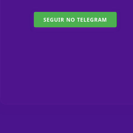
SEGUIR NO TELEGRAM