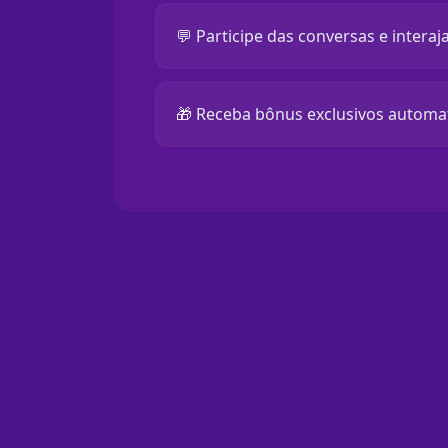
💬 Participe das conversas e interaj
🎁 Receba bônus exclusivos autom