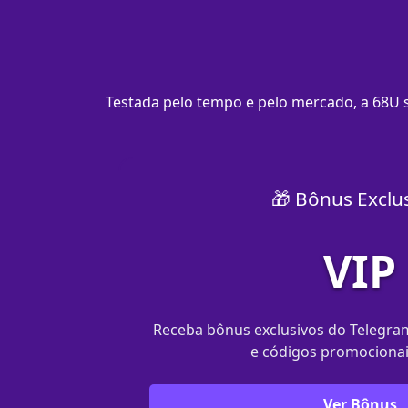
Testada pelo tempo e pelo mercado, a 68U 
🎁 Bônus Exclu
VIP
Receba bônus exclusivos do Telegra
e códigos promocionai
Ver Bônus