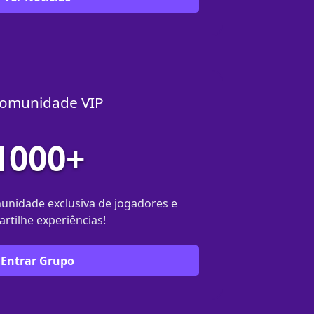
Comunidade VIP
1000+
unidade exclusiva de jogadores e
rtilhe experiências!
Entrar Grupo