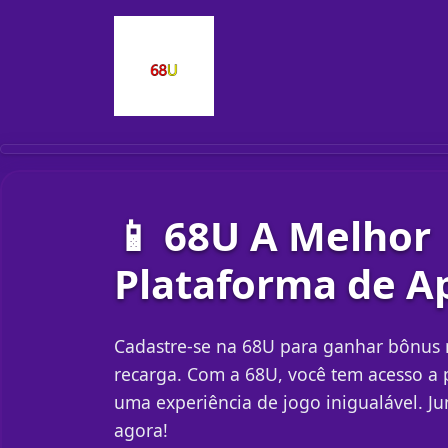
📱 68U A Melhor
Plataforma de A
Cadastre-se na 68U para ganhar bônus 
recarga. Com a 68U, você tem acesso a 
uma experiência de jogo inigualável. J
agora!