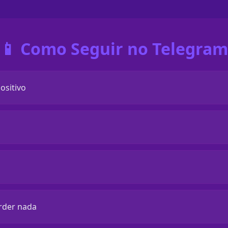
📱 Como Seguir no Telegram
ositivo
erder nada