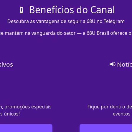
📱 Benefícios do Canal
Descubra as vantagens de seguir a 68U no Telegram
se mantém na vanguarda do setor — a 68U Brasil oferece p
sivos
📢 Notí
m, promoções especiais
Fique por dentro d
s únicos!
eventos