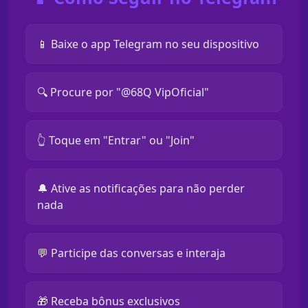
📱 Baixe o app Telegram no seu dispositivo
🔍 Procure por "@68Q VipOficial"
👆 Toque em "Entrar" ou "Join"
🔔 Ative as notificações para não perder
nada
💬 Participe das conversas e interaja
🎁 Receba bônus exclusivos