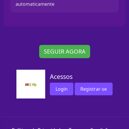
automaticamente
SEGUIR AGORA
Acessos
Login
Registrar-se