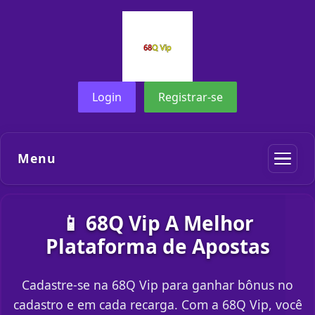
Login
Registrar-se
Menu
📱 68Q Vip A Melhor
Plataforma de Apostas
Cadastre-se na 68Q Vip para ganhar bônus no
cadastro e em cada recarga. Com a 68Q Vip, você