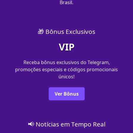
Brasil.
🎁 Bônus Exclusivos
VIP
Receba bônus exclusivos do Telegram,
promoções especiais e códigos promocionais
únicos!
Ver Bônus
📢 Notícias em Tempo Real