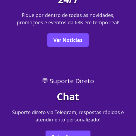
Fique por dentro de todas as novidades,
promoções e eventos da 68K em tempo real!
Ver Notícias
💬 Suporte Direto
Chat
Suporte direto via Telegram, respostas rápidas e
atendimento personalizado!