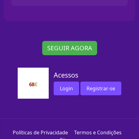
SEGUIR AGORA
Acessos
Login
Registrar-se
Políticas de Privacidade
Termos e Condições