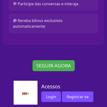
💬 Participe das conversas e interaja
🎁 Receba bônus exclusivos
automaticamente
SEGUIR AGORA
Acessos
Login
Registrar-se