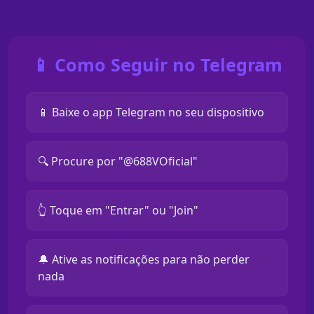
📱 Como Seguir no Telegram
📱 Baixe o app Telegram no seu dispositivo
🔍 Procure por "@688VOficial"
👆 Toque em "Entrar" ou "Join"
🔔 Ative as notificações para não perder
nada