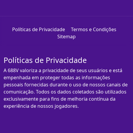
Políticas de Privacidade
Termos e Condições
Sitemap
Políticas de Privacidade
A 688V valoriza a privacidade de seus usuários e está
empenhada em proteger todas as informações
pessoais fornecidas durante o uso de nossos canais de
comunicação. Todos os dados coletados são utilizados
exclusivamente para fins de melhoria contínua da
experiência de nossos jogadores.