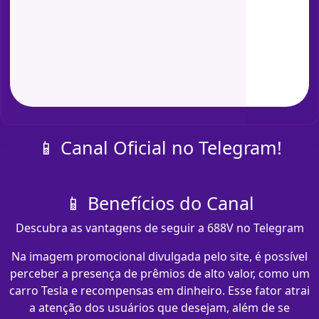
📱 Canal Oficial no Telegram!
📱 Benefícios do Canal
Descubra as vantagens de seguir a 688V no Telegram
Na imagem promocional divulgada pelo site, é possível
perceber a presença de prêmios de alto valor, como um
carro Tesla e recompensas em dinheiro. Esse fator atrai
a atenção dos usuários que desejam, além de se