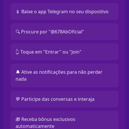
📱 Baixe o app Telegram no seu dispositivo
🔍 Procure por "@678AbOficial"
👆 Toque em "Entrar" ou "Join"
🔔 Ative as notificações para não perder
nada
💬 Participe das conversas e interaja
🎁 Receba bônus exclusivos
automaticamente