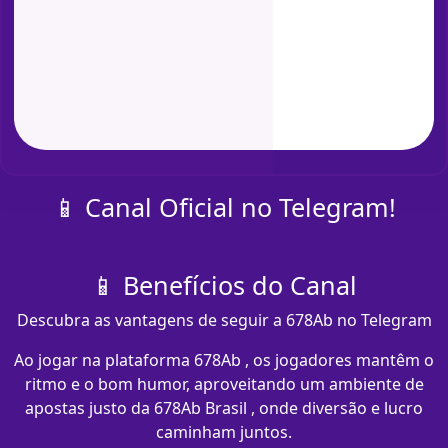
📱 Canal Oficial no Telegram!
📱 Benefícios do Canal
Descubra as vantagens de seguir a 678Ab no Telegram
Ao jogar na plataforma 678Ab , os jogadores mantêm o
ritmo e o bom humor, aproveitando um ambiente de
apostas justo da 678Ab Brasil , onde diversão e lucro
caminham juntos.