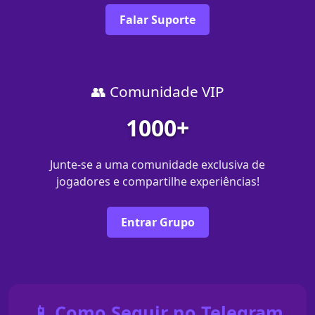
Falar Suporte
👥 Comunidade VIP
1000+
Junte-se a uma comunidade exclusiva de
jogadores e compartilhe experiências!
Entrar Grupo
📱 Como Seguir no Telegram