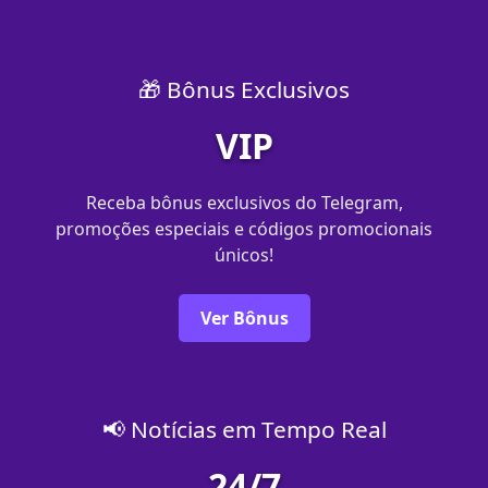
🎁 Bônus Exclusivos
VIP
Receba bônus exclusivos do Telegram,
promoções especiais e códigos promocionais
únicos!
Ver Bônus
📢 Notícias em Tempo Real
24/7