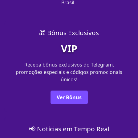
Brasil .
🎁 Bônus Exclusivos
VIP
Receba bônus exclusivos do Telegram,
promoções especiais e códigos promocionais
únicos!
Ver Bônus
📢 Notícias em Tempo Real