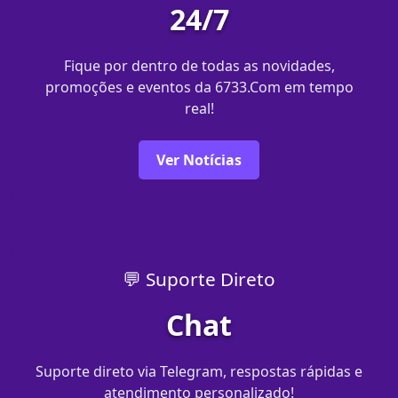
24/7
Fique por dentro de todas as novidades,
promoções e eventos da 6733.Com em tempo
real!
Ver Notícias
💬 Suporte Direto
Chat
Suporte direto via Telegram, respostas rápidas e
atendimento personalizado!