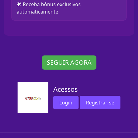
🎁 Receba bônus exclusivos
automaticamente
SEGUIR AGORA
Acessos
Login
Registrar-se