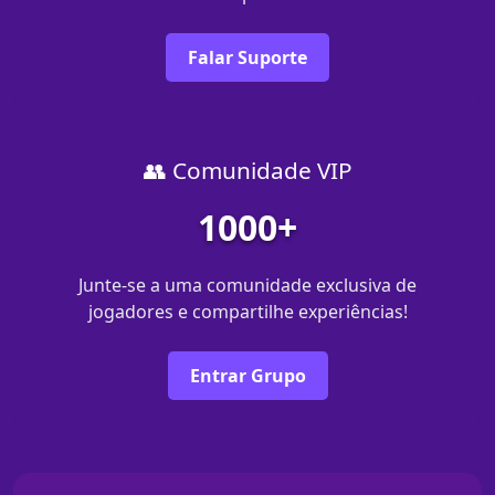
Falar Suporte
👥 Comunidade VIP
1000+
Junte-se a uma comunidade exclusiva de
jogadores e compartilhe experiências!
Entrar Grupo