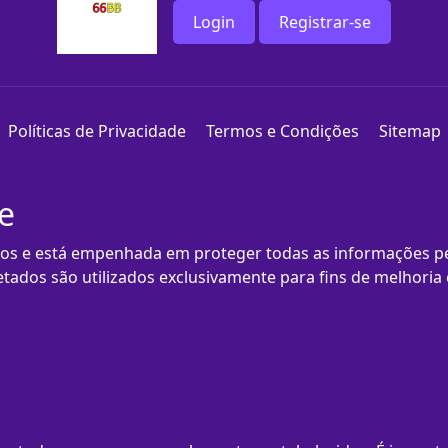
Login
Registrar-se
Políticas de Privacidade
Termos e Condições
Sitemap
de
rios e está empenhada em proteger todas as informações p
tados são utilizados exclusivamente para fins de melhoria