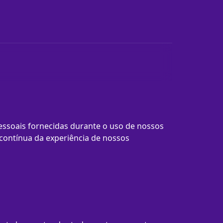
essoais fornecidas durante o uso de nossos
 contínua da experiência de nossos