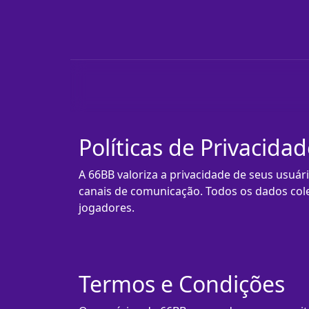
Políticas de Privacida
A 66BB valoriza a privacidade de seus usuá
canais de comunicação. Todos os dados cole
jogadores.
Termos e Condições