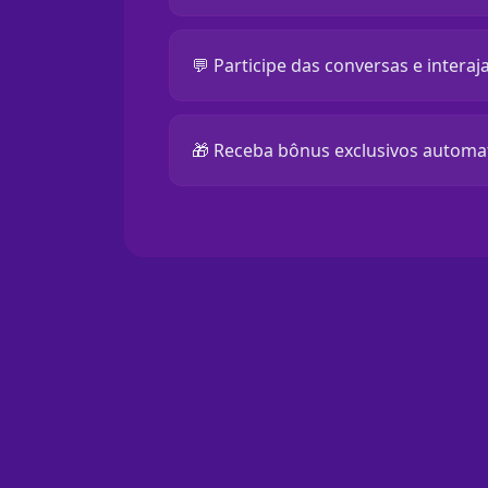
💬 Participe das conversas e interaj
🎁 Receba bônus exclusivos autom