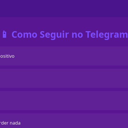
📱 Como Seguir no Telegram
ositivo
erder nada