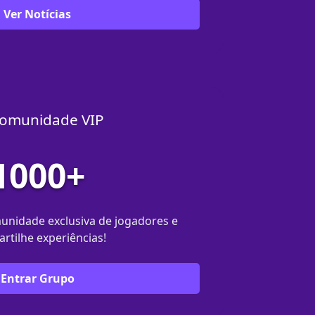
Ver Notícias
Comunidade VIP
1000+
unidade exclusiva de jogadores e
rtilhe experiências!
Entrar Grupo