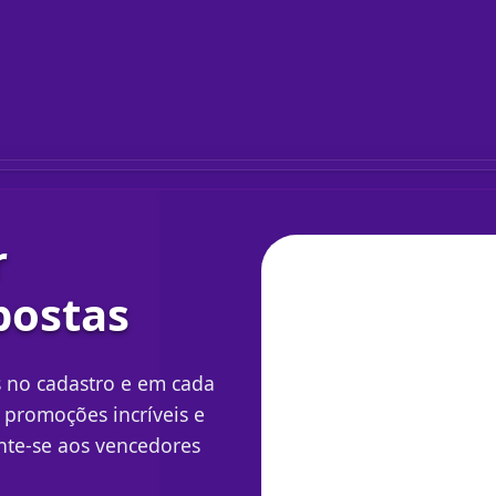
r
postas
 no cadastro e em cada
 promoções incríveis e
unte-se aos vencedores