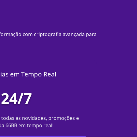
nformação com criptografia avançada para
cias em Tempo Real
24/7
e todas as novidades, promoções e
da 66BB em tempo real!