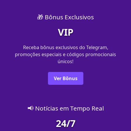
🎁 Bônus Exclusivos
VIP
Receba bônus exclusivos do Telegram,
promoções especiais e códigos promocionais
únicos!
Ver Bônus
📢 Notícias em Tempo Real
24/7