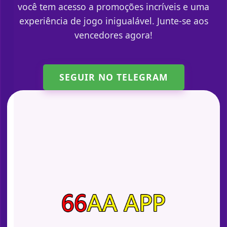
você tem acesso a promoções incríveis e uma
experiência de jogo inigualável. Junte-se aos
vencedores agora!
SEGUIR NO TELEGRAM