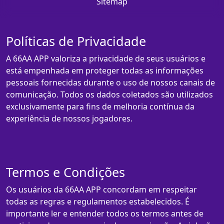
Sitemap
Políticas de Privacidade
A 66AA APP valoriza a privacidade de seus usuários e
está empenhada em proteger todas as informações
pessoais fornecidas durante o uso de nossos canais de
comunicação. Todos os dados coletados são utilizados
exclusivamente para fins de melhoria contínua da
experiência de nossos jogadores.
Termos e Condições
Os usuários da 66AA APP concordam em respeitar
todas as regras e regulamentos estabelecidos. É
importante ler e entender todos os termos antes de