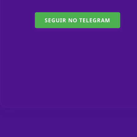
SEGUIR NO TELEGRAM