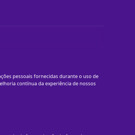
ções pessoais fornecidas durante o uso de
elhoria contínua da experiência de nossos