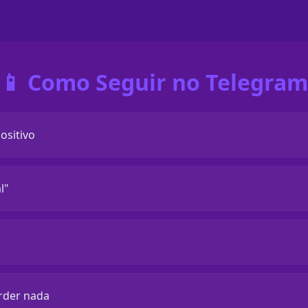
📱 Como Seguir no Telegram
ositivo
l"
erder nada