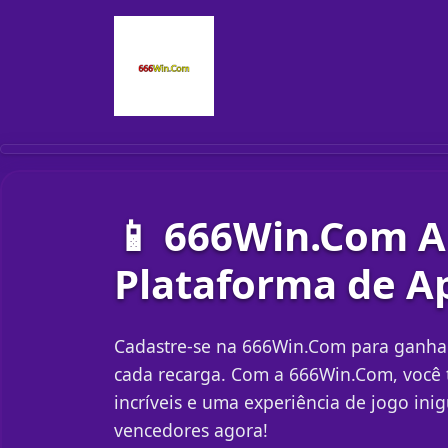
📱 666Win.Com A
Plataforma de A
Cadastre-se na 666Win.Com para ganha
cada recarga. Com a 666Win.Com, você
incríveis e uma experiência de jogo inig
vencedores agora!