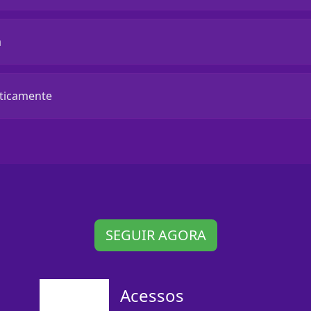
a
aticamente
SEGUIR AGORA
Acessos