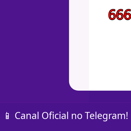
📱 Canal Oficial no Telegram!