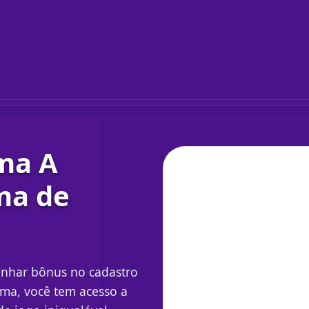
rma A
ma de
anhar bônus no cadastro
rma, você tem acesso a