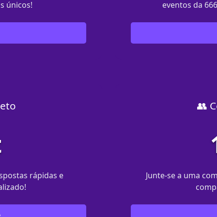
s únicos!
eventos da 66
reto
👥 
t
espostas rápidas e
Junte-se a uma com
lizado!
compa
e