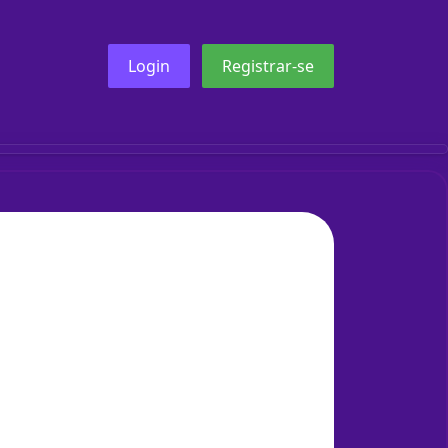
Login
Registrar-se