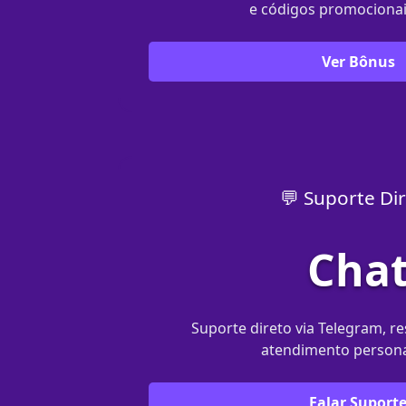
e códigos promocionai
Ver Bônus
💬 Suporte Di
Cha
Suporte direto via Telegram, r
atendimento persona
Falar Suport