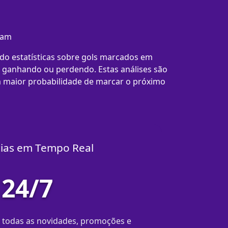
ram
ndo estatísticas sobre gols marcados em
 ganhando ou perdendo. Estas análises são
m maior probabilidade de marcar o próximo
cias em Tempo Real
24/7
e todas as novidades, promoções e