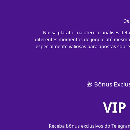
De
Nossa plataforma oferece análises deta
diferentes momentos do jogo e até mesmo 
especialmente valiosas para apostas sobr
🎁 Bônus Exclu
VIP
Receba bônus exclusivos do Telegra