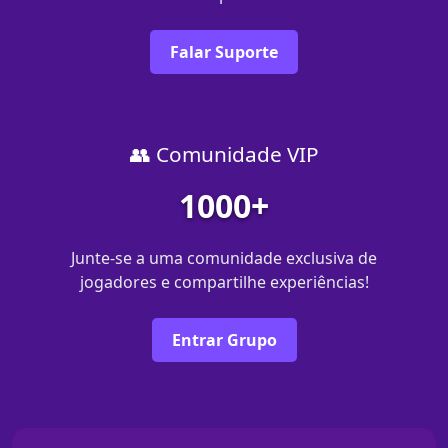
Falar Suporte
👥 Comunidade VIP
1000+
Junte-se a uma comunidade exclusiva de
jogadores e compartilhe experiências!
Entrar Grupo