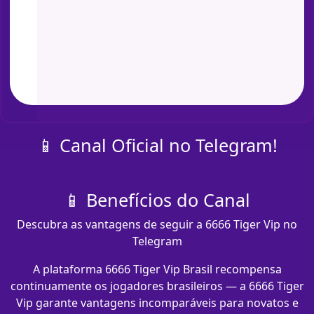
📱 Canal Oficial no Telegram!
📱 Benefícios do Canal
Descubra as vantagens de seguir a 6666 Tiger Vip no
Telegram
A plataforma 6666 Tiger Vip Brasil recompensa
continuamente os jogadores brasileiros — a 6666 Tiger
Vip garante vantagens incomparáveis para novatos e