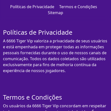
Políticas de Privacidade
Termos e Condições
Sitemap
Políticas de Privacidade
A 6666 Tiger Vip valoriza a privacidade de seus usuários
e está empenhada em proteger todas as informações
pessoais fornecidas durante o uso de nossos canais de
comunicação. Todos os dados coletados são utilizados
exclusivamente para fins de melhoria contínua da
experiência de nossos jogadores.
Termos e Condições
Os usuários da 6666 Tiger Vip concordam em respeitar