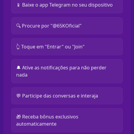
📱 Baixe o app Telegram no seu dispositivo
🔍 Procure por "@65KOficial"
👆 Toque em "Entrar" ou "Join"
🔔 Ative as notificações para não perder
nada
💬 Participe das conversas e interaja
🎁 Receba bônus exclusivos
automaticamente