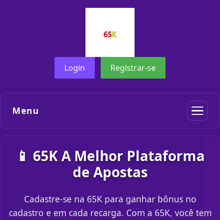
Login
Registrar-se
Menu
📱 65K A Melhor Plataforma
de Apostas
Cadastre-se na 65K para ganhar bônus no
cadastro e em cada recarga. Com a 65K, você tem