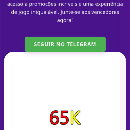
acesso a promoções incríveis e uma experiência
de jogo inigualável. Junte-se aos vencedores
agora!
SEGUIR NO TELEGRAM