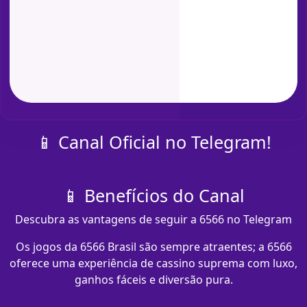
📱 Canal Oficial no Telegram!
📱 Benefícios do Canal
Descubra as vantagens de seguir a 6566 no Telegram
Os jogos da 6566 Brasil são sempre atraentes; a 6566
oferece uma experiência de cassino suprema com luxo,
ganhos fáceis e diversão pura.