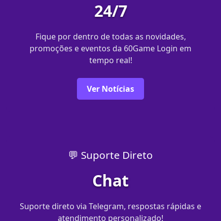
24/7
Fique por dentro de todas as novidades,
promoções e eventos da 60Game Login em
tempo real!
Ver Notícias
💬 Suporte Direto
Chat
Suporte direto via Telegram, respostas rápidas e
atendimento personalizado!