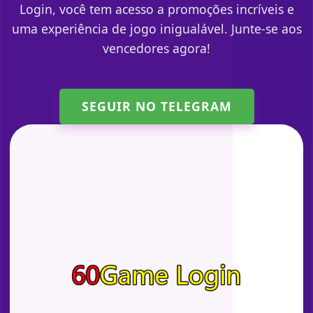
Login, você tem acesso a promoções incríveis e
uma experiência de jogo inigualável. Junte-se aos
vencedores agora!
SEGUIR NO TELEGRAM