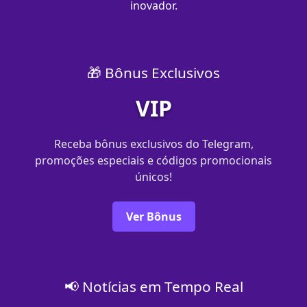
inovador.
🎁 Bônus Exclusivos
VIP
Receba bônus exclusivos do Telegram,
promoções especiais e códigos promocionais
únicos!
Ver Bônus
📢 Notícias em Tempo Real