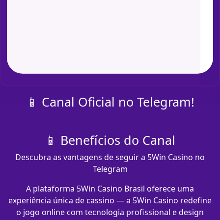
📱 Canal Oficial no Telegram!
📱 Benefícios do Canal
Descubra as vantagens de seguir a 5Win Casino no
Telegram
A plataforma 5Win Casino Brasil oferece uma
experiência única de cassino — a 5Win Casino redefine
o jogo online com tecnologia profissional e design