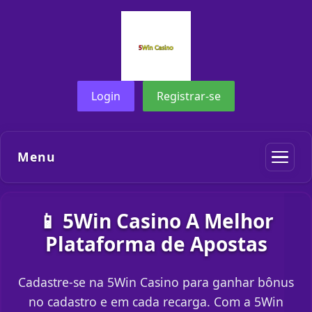
Login
Registrar-se
Menu
📱 5Win Casino A Melhor
Plataforma de Apostas
Cadastre-se na 5Win Casino para ganhar bônus
no cadastro e em cada recarga. Com a 5Win