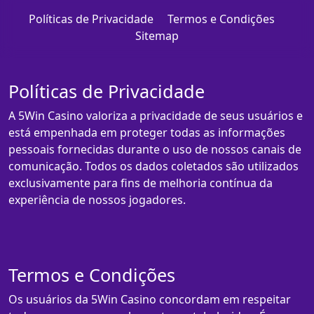
Políticas de Privacidade
Termos e Condições
Sitemap
Políticas de Privacidade
A 5Win Casino valoriza a privacidade de seus usuários e
está empenhada em proteger todas as informações
pessoais fornecidas durante o uso de nossos canais de
comunicação. Todos os dados coletados são utilizados
exclusivamente para fins de melhoria contínua da
experiência de nossos jogadores.
Termos e Condições
Os usuários da 5Win Casino concordam em respeitar