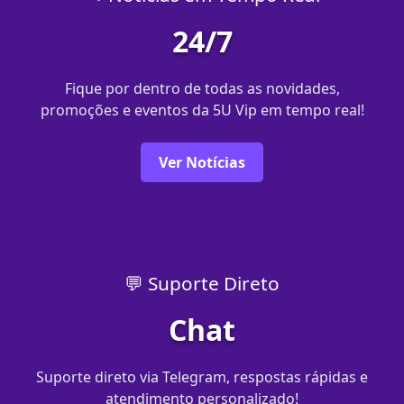
24/7
Fique por dentro de todas as novidades,
promoções e eventos da 5U Vip em tempo real!
Ver Notícias
💬 Suporte Direto
Chat
Suporte direto via Telegram, respostas rápidas e
atendimento personalizado!