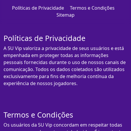
Políticas de Privacidade
Termos e Condições
Sitemap
Políticas de Privacidade
A 5U Vip valoriza a privacidade de seus usuários e está
empenhada em proteger todas as informações
pessoais fornecidas durante o uso de nossos canais de
comunicação. Todos os dados coletados são utilizados
exclusivamente para fins de melhoria contínua da
experiência de nossos jogadores.
Termos e Condições
Os usuários da 5U Vip concordam em respeitar todas