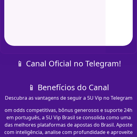
📱 Canal Oficial no Telegram!
📱 Benefícios do Canal
Descubra as vantagens de seguir a 5U Vip no Telegram
om odds competitivas, bônus generosos e suporte 24h
em português, a 5U Vip Brasil se consolida como uma
das melhores plataformas de apostas do Brasil. Aposte
com inteligência, analise com profundidade e aproveite