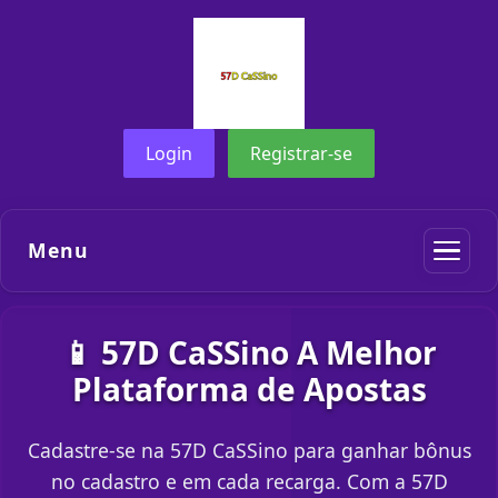
Login
Registrar-se
Menu
📱 57D CaSSino A Melhor
Plataforma de Apostas
Cadastre-se na 57D CaSSino para ganhar bônus
no cadastro e em cada recarga. Com a 57D