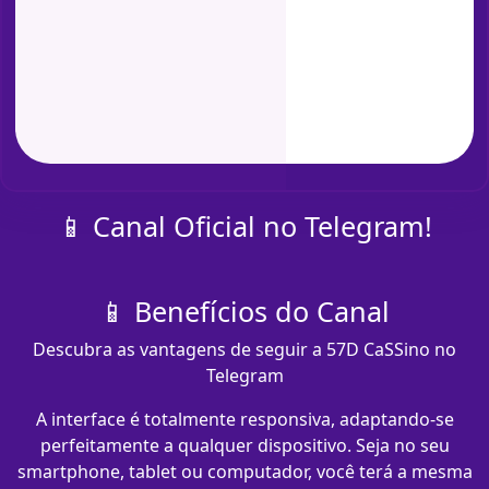
📱 Canal Oficial no Telegram!
📱 Benefícios do Canal
Descubra as vantagens de seguir a 57D CaSSino no
Telegram
A interface é totalmente responsiva, adaptando-se
perfeitamente a qualquer dispositivo. Seja no seu
smartphone, tablet ou computador, você terá a mesma