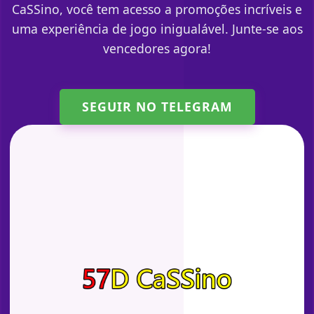
CaSSino, você tem acesso a promoções incríveis e
uma experiência de jogo inigualável. Junte-se aos
vencedores agora!
SEGUIR NO TELEGRAM