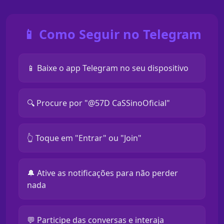
📱 Como Seguir no Telegram
📱 Baixe o app Telegram no seu dispositivo
🔍 Procure por "@57D CaSSinoOficial"
👆 Toque em "Entrar" ou "Join"
🔔 Ative as notificações para não perder
nada
💬 Participe das conversas e interaja