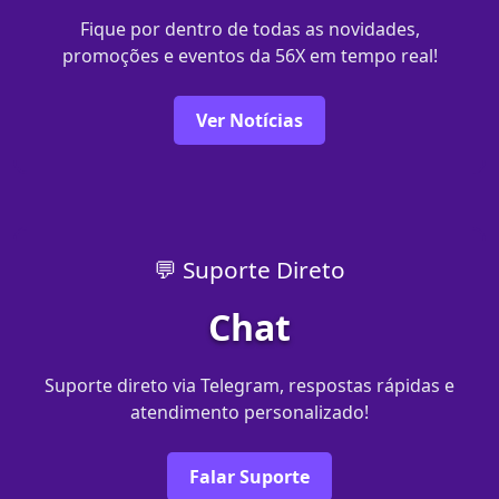
Fique por dentro de todas as novidades,
promoções e eventos da 56X em tempo real!
Ver Notícias
💬 Suporte Direto
Chat
Suporte direto via Telegram, respostas rápidas e
atendimento personalizado!
Falar Suporte