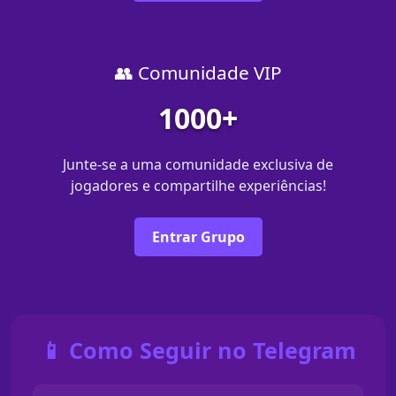
👥 Comunidade VIP
1000+
Junte-se a uma comunidade exclusiva de
jogadores e compartilhe experiências!
Entrar Grupo
📱 Como Seguir no Telegram